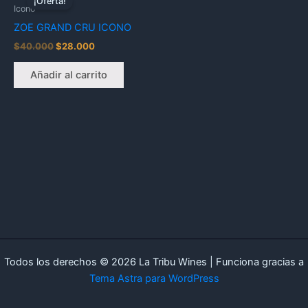
¡Oferta!
original
actual
Icono
era:
es:
ZOE GRAND CRU ICONO
$40.000.
$28.000.
$
40.000
$
28.000
Añadir al carrito
Todos los derechos © 2026 La Tribu Wines | Funciona gracias a
Tema Astra para WordPress