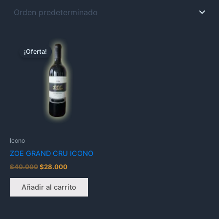
El
El
precio
precio
¡Oferta!
original
actual
era:
es:
$40.000.
$28.000.
Icono
ZOE GRAND CRU ICONO
$
40.000
$
28.000
Añadir al carrito